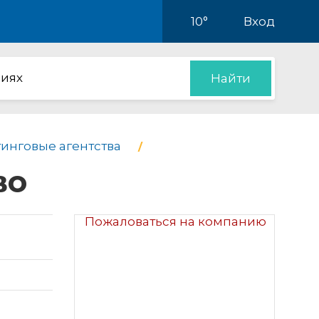
10°
Вход
иях
Найти
тинговые агентства
во
Пожаловаться на компанию