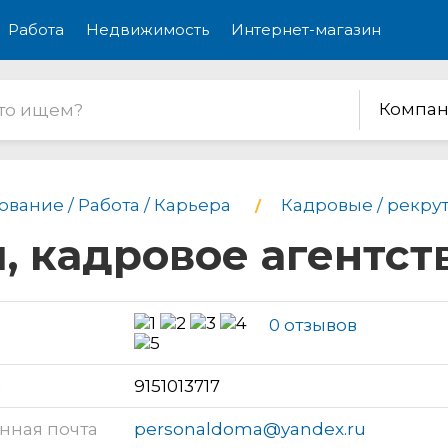
Работа
Недвижимость
Интернет-магазин
Компан
вание / Работа / Карьера
Кадровые / рекру
 кадровое агентст
0 отзывов
н
9151013717
нная почта
personaldoma@yandex.ru