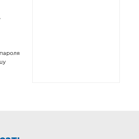
е
 пароля
шу