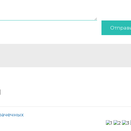
Отправ
и
прачечных