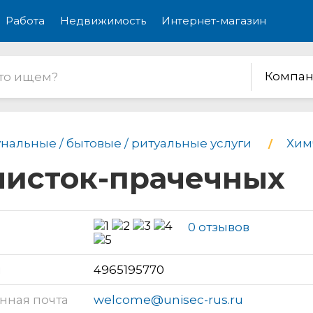
Работа
Недвижимость
Интернет-магазин
Компан
нальные / бытовые / ритуальные услуги
Хим
мчисток-прачечных
0 отзывов
н
4965195770
нная почта
welcome@unisec-rus.ru