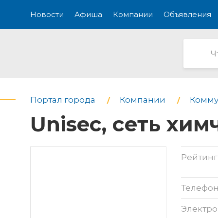
Новости
Афиша
Компании
Объявления
Портал города
Компании
Комму
Unisec, сеть хи
Рейтинг
Телефо
Электро