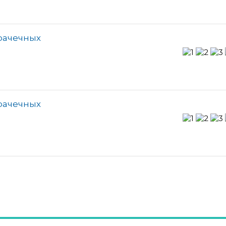
прачечных
прачечных