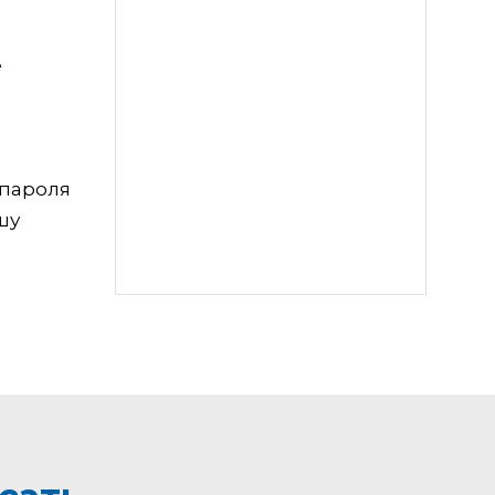
е
 пароля
шу