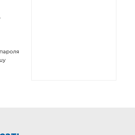
е
 пароля
шу