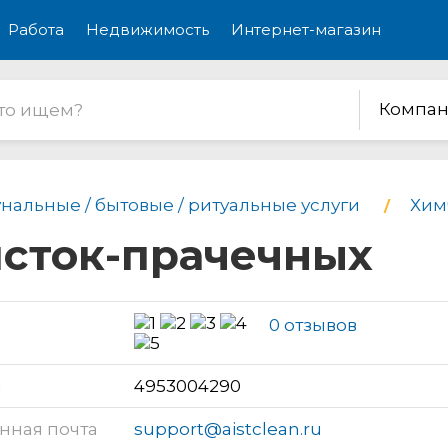
Работа
Недвижимость
Интернет-магазин
Компан
нальные / бытовые / ритуальные услуги
Хим
исток-прачечных
0 отзывов
н
4953004290
нная почта
support@aistclean.ru