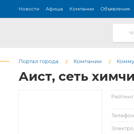
Новости
Афиша
Компании
Объявления
Портал города
Компании
Комму
Аист, сеть химч
Рейтинг
Телефо
Электро