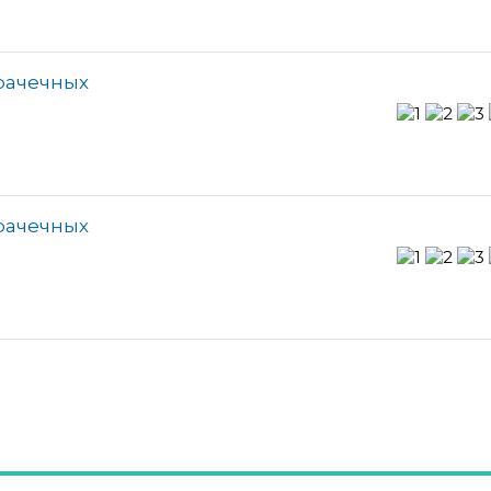
прачечных
прачечных