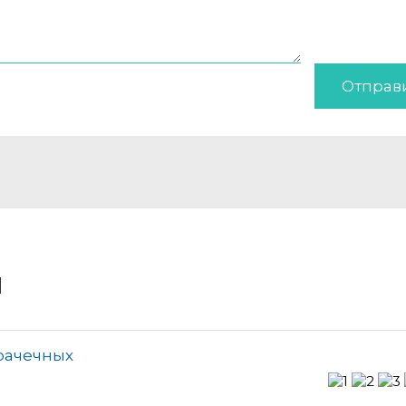
Отправ
и
прачечных