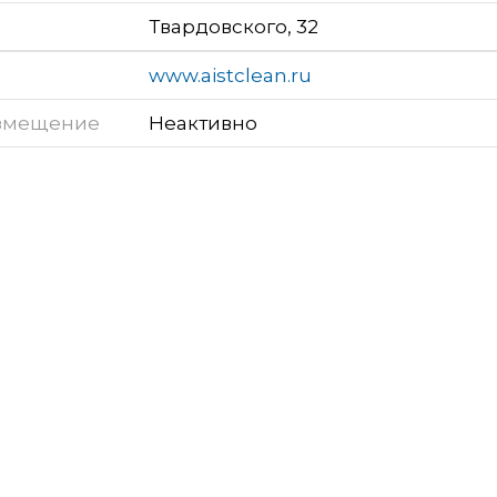
Твардовского, 32
www.aistclean.ru
змещение
Неактивно