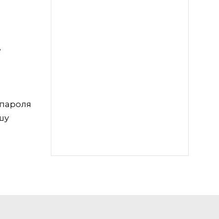
е
 пароля
шу