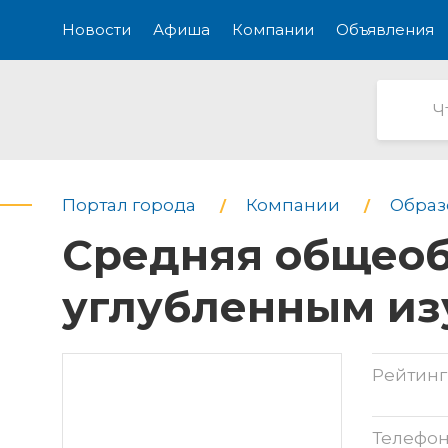
Новости
Афиша
Компании
Объявления
Портал города
Компании
Образо
Средняя общеоб
углубленным из
Рейтинг
Телефо