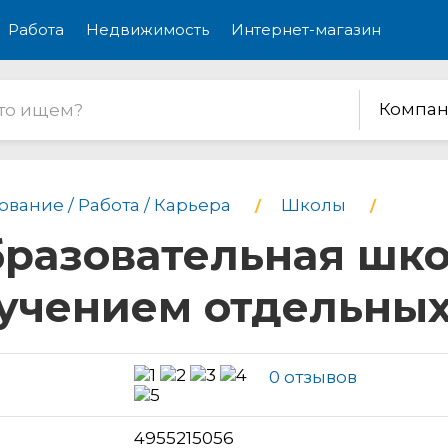
Работа
Недвижимость
Интернет-магазин
Компан
вание / Работа / Карьера
Школы
разовательная шко
учением отдельных
0 отзывов
н
4955215056