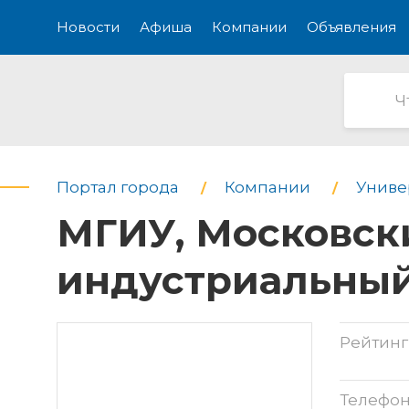
Новости
Афиша
Компании
Объявления
Портал города
Компании
Униве
МГИУ, Московск
индустриальный
Рейтинг
Телефо