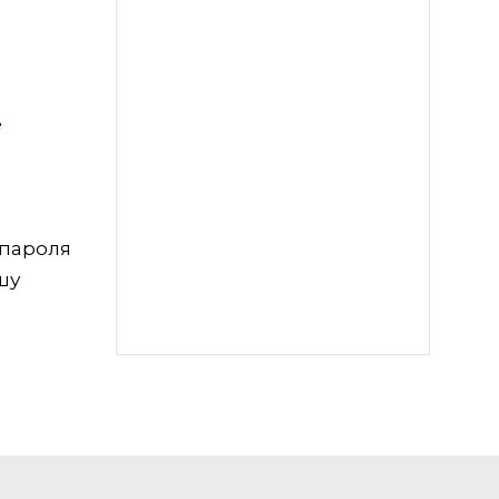
е
 пароля
шу