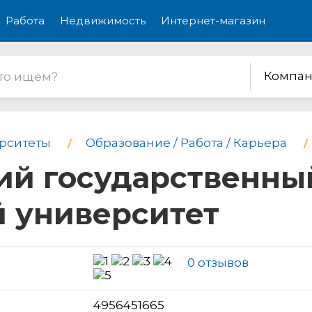
Работа
Недвижимость
Интернет-магазин
Компан
рситеты
Образование / Работа / Карьера
ий государственны
 университет
0 отзывов
н
4956451665