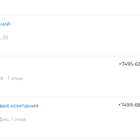
аний
 28
+7495-6
 - 1 этаж
+7499-6
овая компания
фис, 1 этаж