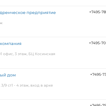
+7495-78
едренческое предприятие
аж
+7495-70
 компания
01 офис, 3 этаж, БЦ Косинская
+7495-7
вый дом
/9 ст1 - 4 этаж, вход в арке
+7495-7