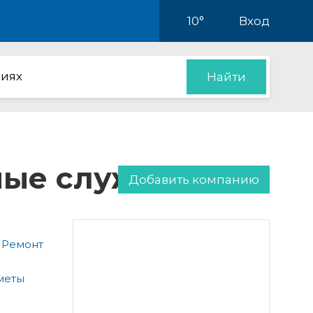
10°
Вход
иях
Найти
нные службы
Добавить компанию
 Ремонт
меты