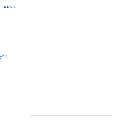
тных /
уги