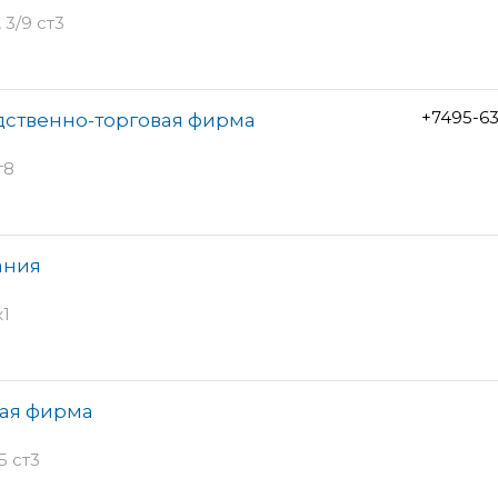
3/9 ст3
+7495-6
дственно-торговая фирма
т8
ания
к1
вая фирма
Б ст3