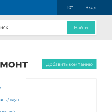
10°
Вход
иях
Найти
емонт
Добавить компанию
к
нь / саун
гаражей