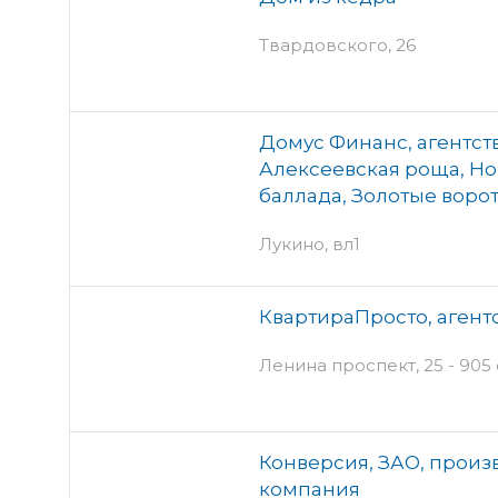
Твардовского, 26
Домус Финанс, агентст
Алексеевская роща, Но
баллада, Золотые воро
Лукино, вл1
КвартираПросто, аген
Ленина проспект, 25 - 905
Конверсия, ЗАО, произ
компания