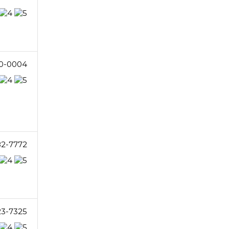
0-0004
82-7772
23-7325