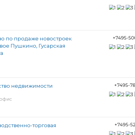
+7495-50
во по продаже новостроек
вое Пушкино, Гусарская
та
+7495-7
тство недвижимости
 офис
+7495-5
водственно-торговая