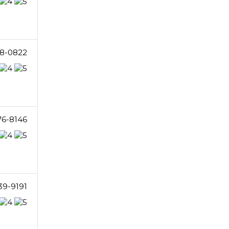
8-0822
76-8146
39-9191