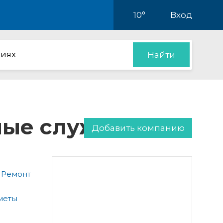
10°
Вход
иях
Найти
нные службы
Добавить компанию
 Ремонт
меты