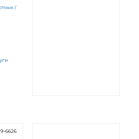
тных /
уги
9-6626