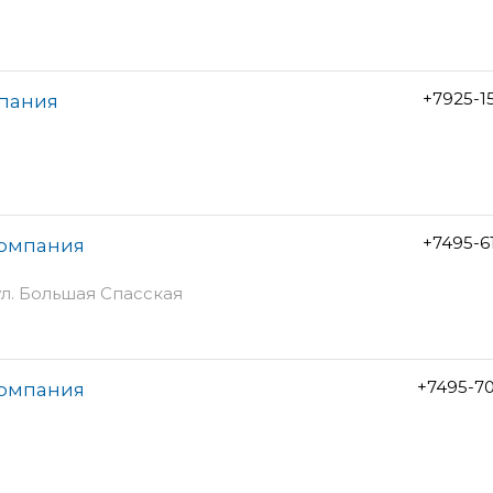
+7925-1
мпания
+7495-6
компания
 ул. Большая Спасская
+7495-7
компания