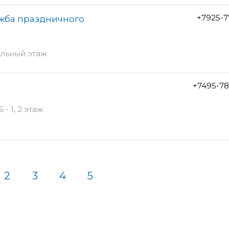
+7925-7
ужба праздничного
ольный этаж
+7495-78
- 1, 2 этаж
2
3
4
5