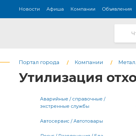
Новости
Афиша
Компании
Объявления
Портал города
Компании
Метал
Утилизация отхо
Аварийные / справочные /
экстренные службы
Автосервис / Автотовары
Досуг / Развлечения / Еда