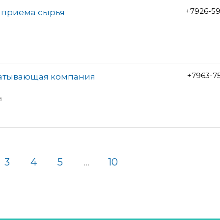
+7926-5
т приема сырья
+7963-7
батывающая компания
а
3
4
5
...
10