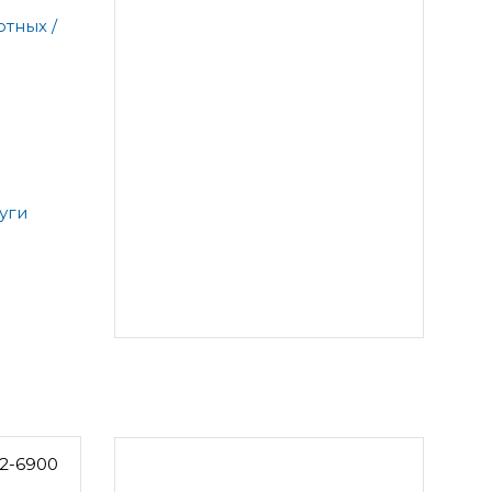
тных /
уги
2-6900