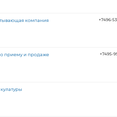
+7496-5
атывающая компания
+7495-9
по приему и продаже
акулатуры