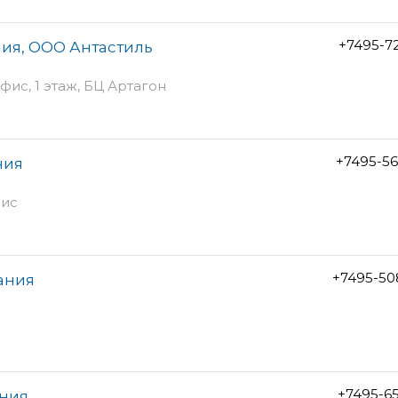
+7495-7
ия, ООО Антастиль
фис, 1 этаж, БЦ Артагон
+7495-5
ния
фис
+7495-50
ания
+7495-6
ания