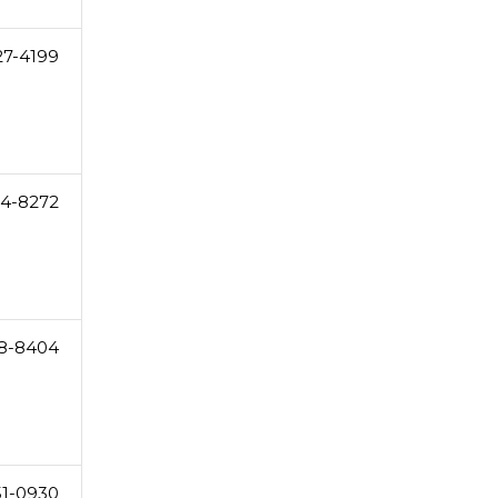
27-4199
64-8272
8-8404
51-0930