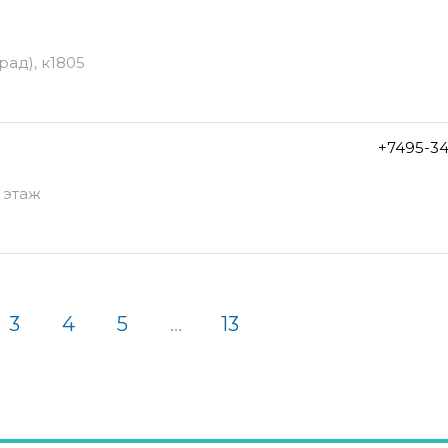
ад), к1805
+7495-3
 этаж
3
4
5
...
13