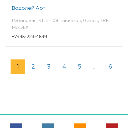
Водолей Арт
Рябиновая, 41 к1 - 08 павильон, 0 этаж, ТВК
MADEX
+7495-223-4699
1
2
3
4
5
...
6