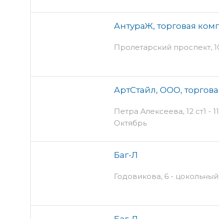
АнтураЖ, торговая ком
Пролетарский проспект, 10
АртСтайл, ООО, торгов
Петра Алексеева, 12 ст1 - 1
Октябрь
Баг-Л
Годовикова, 6 - цокольный
Баг-Л