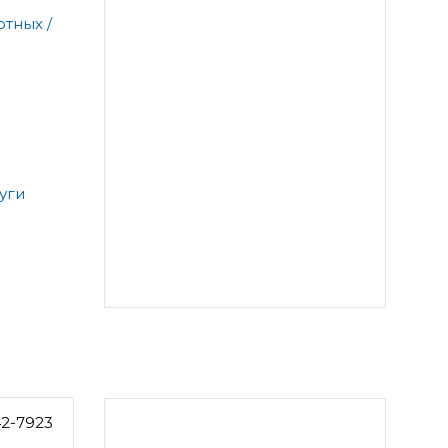
тных /
уги
42-7923