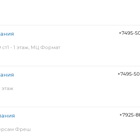
+7495-5
пания
ст1 - 1 этаж, МЦ Формат
+7495-50
пания
1 этаж
+7925-8
пания
иверсам Фреш