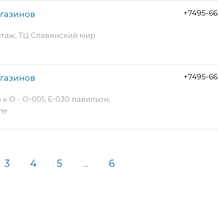
+7495-66
агазинов
этаж, ТЦ Славянский мир
+7495-66
агазинов
 к О - О-001, Е-030 павильон,
ле
3
4
5
...
6