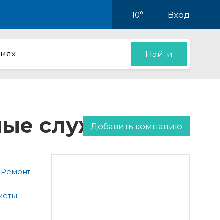
10°
Вход
иях
Найти
нные службы
Добавить компанию
 Ремонт
меты