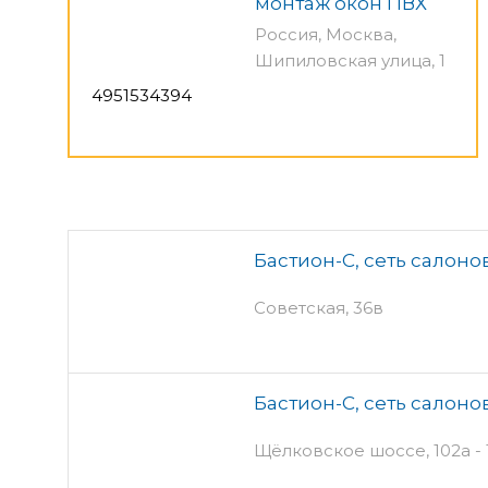
монтаж окон ПВХ
Россия, Москва,
Шипиловская улица, 1
4951534394
Бастион-С, сеть салоно
Советская, 36в
Бастион-С, сеть салоно
Щёлковское шоссе, 102а - 