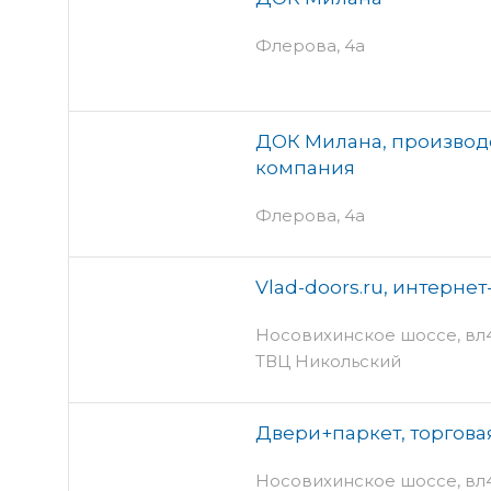
Флерова, 4а
ДОК Милана, производ
компания
Флерова, 4а
Vlad-doors.ru, интерне
Носовихинское шоссе, вл4 с
ТВЦ Никольский
Двери+паркет, торгова
Носовихинское шоссе, вл4 с