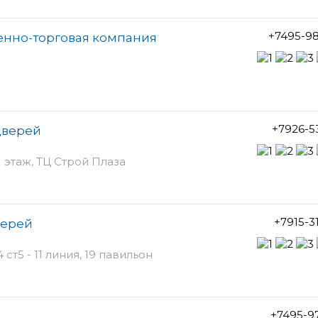
+7495-9
енно-торговая компания
+7926-5
дверей
1 этаж, ТЦ Строй Плаза
+7915-3
верей
т5 - 11 линия, 19 павильон
+7495-9