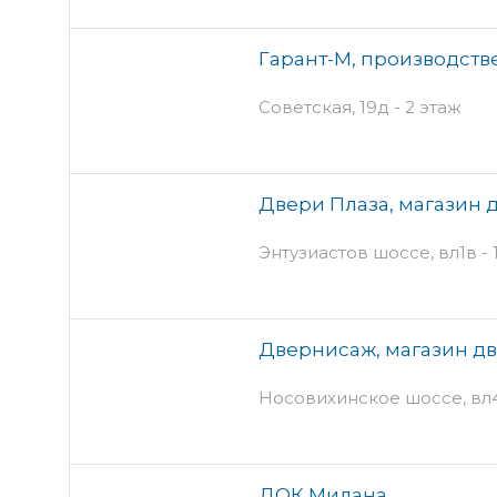
Гарант-М, производств
Советская, 19д - 2 этаж
Двери Плаза, магазин 
Энтузиастов шоссе, вл1в - 
Двернисаж, магазин д
Носовихинское шоссе, вл4 с
ДОК Милана