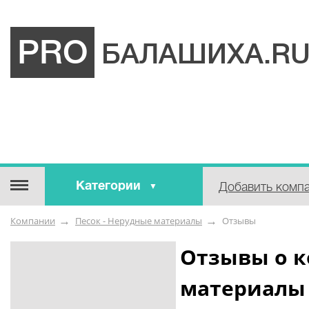
PRO
БАЛАШИХА.R
Категории
Добавить комп
Строительные / отделочные
Компании
Песок - Нерудные материалы
Отзывы
материалы
Оборудование / Инструмент
Отзывы о к
Аварийные / справочные /
материалы
экстренные службы
Коммунальные / бытовые /