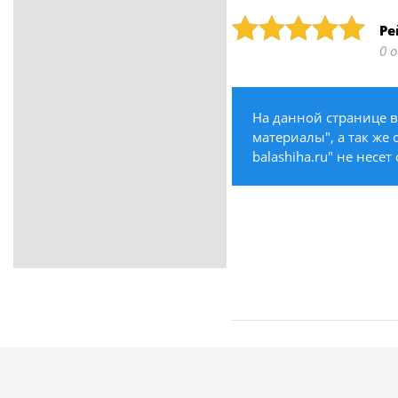
ритуальные услуги
Рейтинг: 5
Ре
Медицина / Здоровье /
0 
Красота
Строительство /
Недвижимость / Ремонт
На данной странице в
Одежда / Обувь
материалы", а так же
Текстиль / Предметы
balashiha.ru" не несе
интерьера
Культура / Искусство / Религия
Город / Власть
Спорт / Отдых / Туризм
Образование / Работа /
Карьера
Компьютеры / Бытовая
техника / Офисная техника
Охрана / Безопасность
Металлы / Топливо / Химия