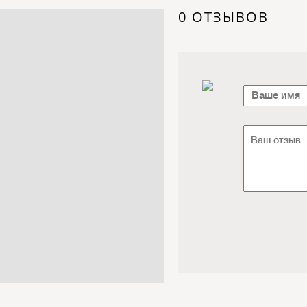
Электроника / Электротехника
0 ОТЗЫВОВ
Транспорт / Грузоперевозки
Мебель / Материалы /
Фурнитура
Интернет / Связь / IT
Автосервис / Автотовары
Реклама / Полиграфия / СМИ
Товары для животных /
Ветеринария
Досуг / Развлечения / Еда
Юридические / финансовые
услуги
Хозтовары / Канцелярия /
Упаковка