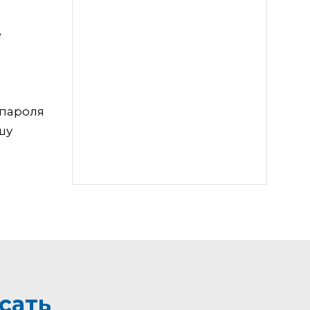
е
 пароля
шу
сать