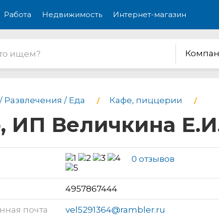
Работа
Недвижимость
Интернет-магазин
Компан
/ Развлечения / Еда
Кафе, пиццерии
, ИП Величкина Е.И
0 отзывов
н
4957867444
нная почта
vel5291364@rambler.ru