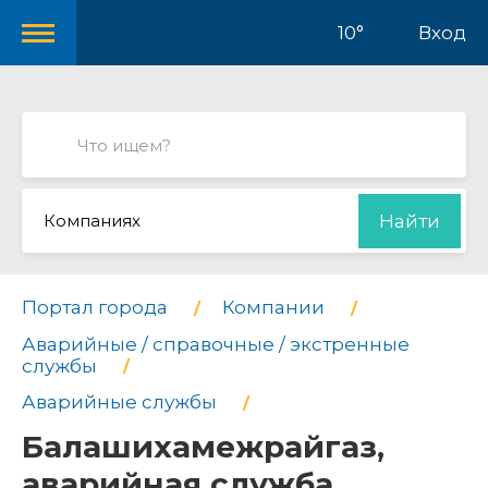
10°
Вход
Компаниях
Найти
Портал города
Компании
Аварийные / справочные / экстренные
службы
Аварийные службы
Балашихамежрайгаз,
аварийная служба