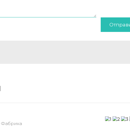
Отправ
и
ТЦ Фабрика