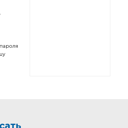
е
 пароля
шу
сать