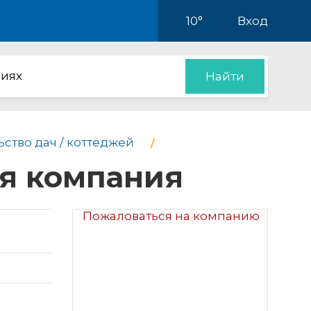
10°
Вход
иях
Найти
ство дач / коттеджей
ая компания
Пожаловаться на компанию