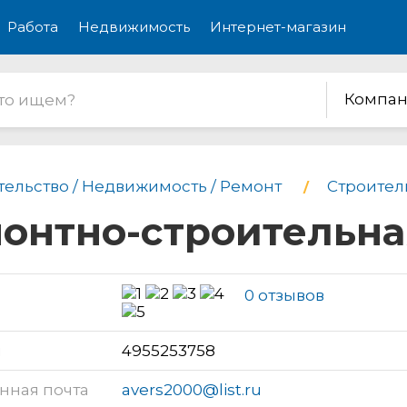
Работа
Недвижимость
Интернет-магазин
Компан
тельство / Недвижимость / Ремонт
Строитель
монтно-строительн
0 отзывов
н
4955253758
нная почта
avers2000@list.ru