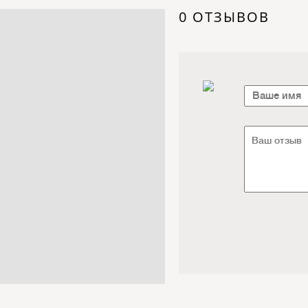
Электроника / Электротехника
0 ОТЗЫВОВ
Транспорт / Грузоперевозки
Мебель / Материалы /
Фурнитура
Интернет / Связь / IT
Автосервис / Автотовары
Реклама / Полиграфия / СМИ
Товары для животных /
Ветеринария
Досуг / Развлечения / Еда
Юридические / финансовые
услуги
Хозтовары / Канцелярия /
Упаковка