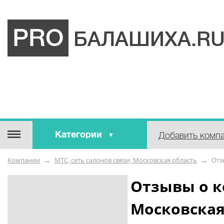
PRO
БАЛАШИХА.R
Категории
Добавить комп
Строительные / отделочные
Компании
МТС, сеть салонов связи, Московская область
Отз
материалы
Оборудование / Инструмент
Отзывы о к
Аварийные / справочные /
Московская
экстренные службы
Коммунальные / бытовые /