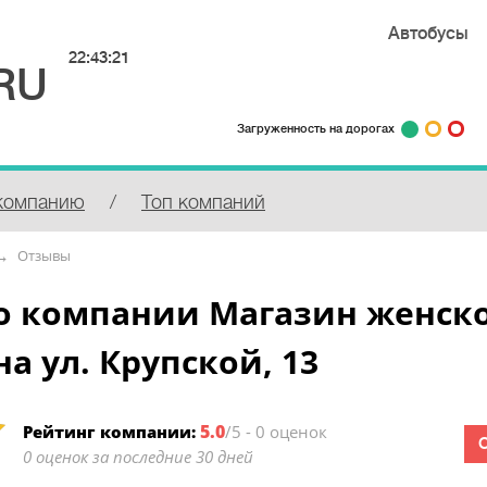
Автобусы
22:43:21
RU
Загруженность на дорогах
компанию
/
Топ компаний
Отзывы
о компании Магазин женск
а ул. Крупской, 13
5.0
Рейтинг компании:
/5 - 0 оценок
0 оценок за последние 30 дней