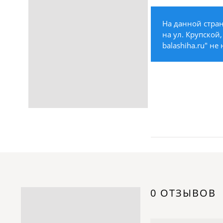
Строительство /
Недвижимость / Ремонт
На данной стра
Одежда / Обувь
на ул. Крупской,
Текстиль / Предметы
balashiha.ru" не
интерьера
Культура / Искусство / Религия
Город / Власть
Спорт / Отдых / Туризм
Образование / Работа /
Карьера
Компьютеры / Бытовая
техника / Офисная техника
Охрана / Безопасность
Металлы / Топливо / Химия
Электроника / Электротехника
0 ОТЗЫВОВ
Транспорт / Грузоперевозки
Мебель / Материалы /
Фурнитура