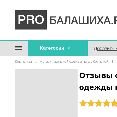
PRO
БАЛАШИХА.
Категории
Добавить 
Строительные / отделочные
Компании
Магазин женской одежды на ул. Крупской, 13
материалы
Оборудование / Инструмент
Отзывы 
Аварийные / справочные /
одежды н
экстренные службы
Коммунальные / бытовые /
ритуальные услуги
Рейтинг: 5
Медицина / Здоровье /
Красота