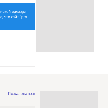
енской одежды
, что сайт "pro-
Пожаловаться