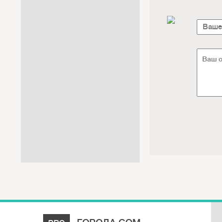
Интернет / Связь / IT
Автосервис / Автотовары
Реклама / Полиграфия / СМИ
Товары для животных /
Ветеринария
Досуг / Развлечения / Еда
Юридические / финансовые
услуги
Хозтовары / Канцелярия /
Упаковка