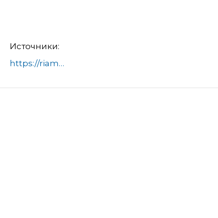
Источники:
https://riamo.ru/news/obschestvo/v-podmoskove-razjasnili-porjadok-pereoformlenija-dogovora-na-gaz/