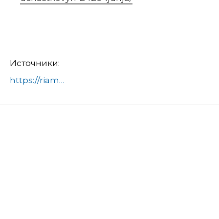
Источники:
https://riamo.ru/news/zhkh/v-podmoskove-projdut-vstrechi-gazovyh-uchastkovyh-2426-ijunja/