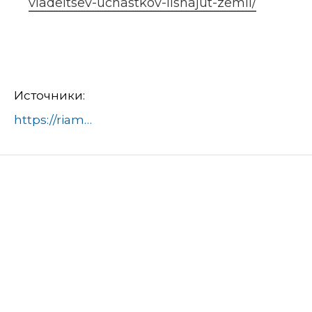
vladeltsev-uchastkov-lishajut-zemli/
Источники:
https://riamo.ru/news/obschestvo/seleznev-v-podmoskove-dobrosovestnyh-vladeltsev-uchastkov-lishajut-zemli/