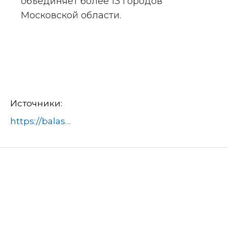
объединяет более 13 городов 
Московской области.
Источники:
https://balashiha.ru/article/uchastniki-balashihinskoj-shkolnoj-ligi-napravleniya-media-posetili-studiyu-telekanala-360-736945