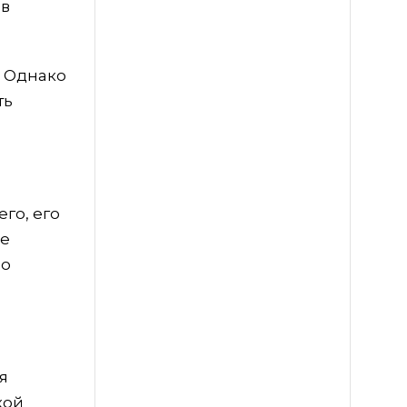
 в
. Однако
ть
его, его
ые
мо
я
кой