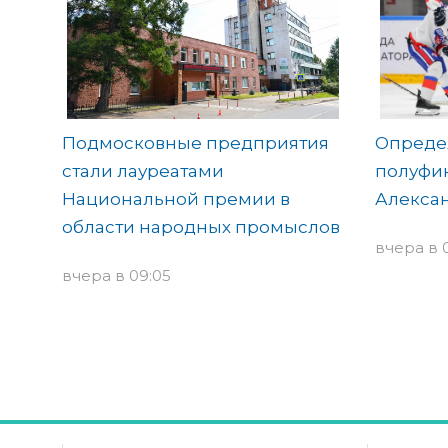
Подмосковные предприятия
Опреде
стали лауреатами
полуфин
Национальной премии в
Алекса
области народных промыслов
вчера в 
вчера в 09:05