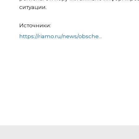
ситуации.
Источники:
https://riamo.ru/news/obschestvo/veterinary-podmoskovja-spasli-najdennuju-v-gorode-dikuju-pustelgu/