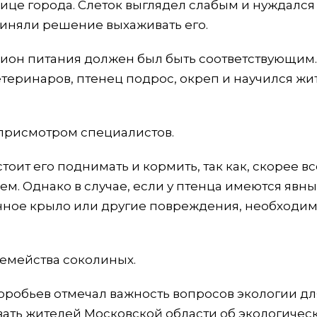
це города. Слеток выглядел слабым и нуждался
иняли решение выхаживать его.
ацион питания должен был быть соответствующим
еринаров, птенец подрос, окреп и научился жи
 присмотром специалистов.
оит его поднимать и кормить, так как, скорее вс
ем. Однако в случае, если у птенца имеются явн
анное крыло или другие повреждения, необходи
семейства соколиных.
робьев отмечал важность вопросов экологии дл
ать жителей Московской области об экологичес