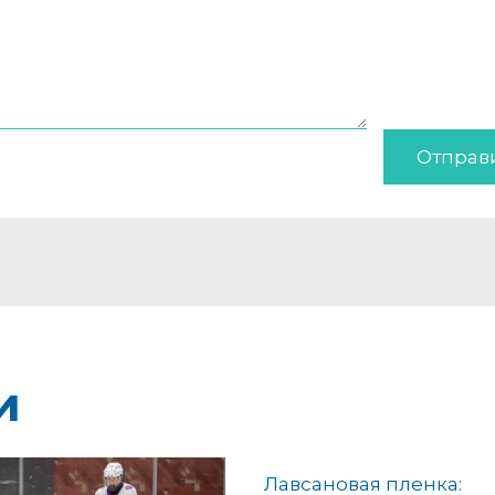
Отправ
и
Лавсановая пленка: