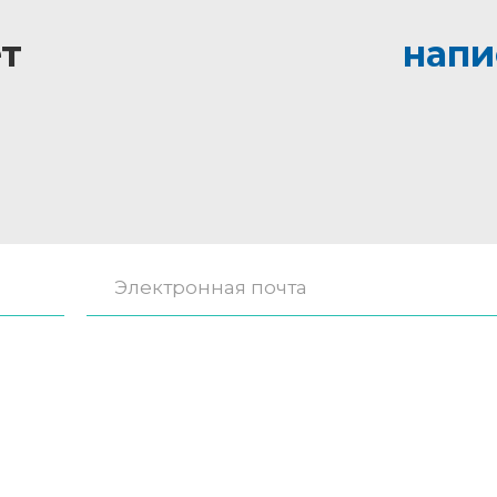
т
напи