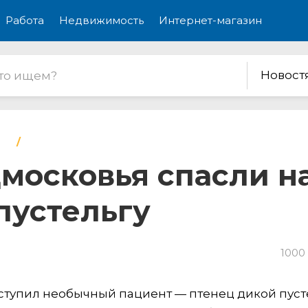
Работа
Недвижимость
Интернет-магазин
Новост
московья спасли 
пустельгу
1000
тупил необычный пациент — птенец дикой пуст