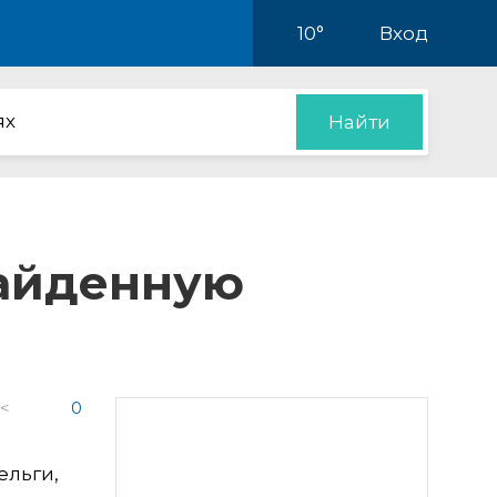
10°
Вход
ях
Найти
найденную
 <
0
ельги,