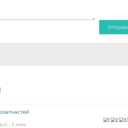
Отправ
и
тозапчастей
л2 - 2 этаж