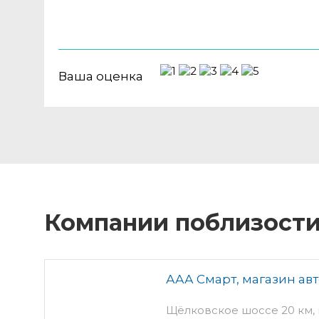
Ваша оценка
Компании поблизост
ААА Смарт, магазин ав
Щёлковское шоссе 20 км, в