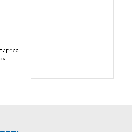
е
 пароля
шу