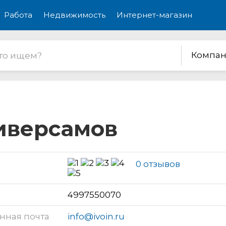
Работа
Недвижимость
Интернет-магазин
Компан
ниверсамов
0 отзывов
н
4997550070
нная почта
info@ivoin.ru