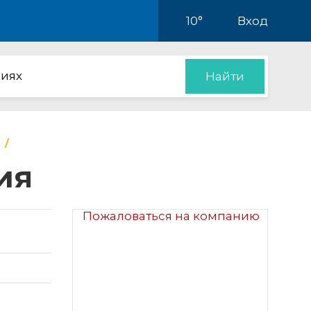
10°
Вход
иях
Найти
ия
Пожаловаться на компанию