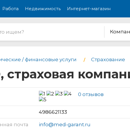
Работа
Недвижимость
Интернет-магазин
Компан
ческие / финансовые услуги
Страхование
, страховая компан
0 отзывов
н
4986621133
нная почта
info@med-garant.ru