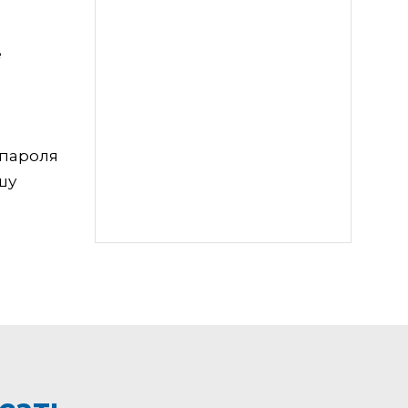
е
 пароля
шу