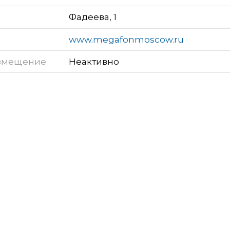
Фадеева, 1
www.megafonmoscow.ru
змещение
Неактивно