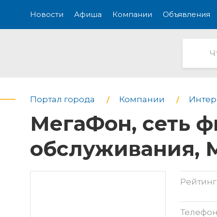
Новости
Афиша
Компании
Объявления
Портал города
Компании
Интерн
МегаФон, сеть 
обслуживания, 
Рейтинг
Телефо