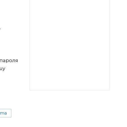
е
 пароля
шу
gma