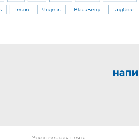
s
Tecno
Яндекс
BlackBerry
RugGear
напи