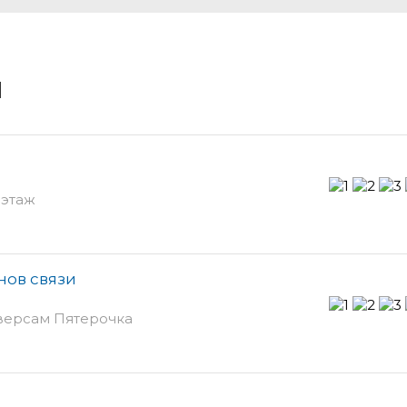
и
 этаж
нов связи
иверсам Пятерочка