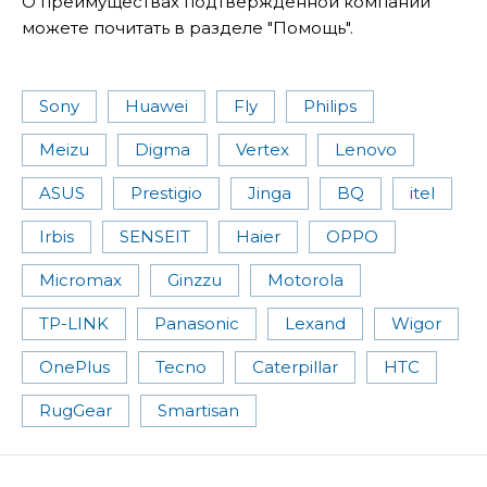
О преимуществах подтвержденной компании
можете почитать в разделе "Помощь".
Sony
Huawei
Fly
Philips
Meizu
Digma
Vertex
Lenovo
ASUS
Prestigio
Jinga
BQ
itel
Irbis
SENSEIT
Haier
OPPO
Micromax
Ginzzu
Motorola
TP-LINK
Panasonic
Lexand
Wigor
OnePlus
Tecno
Caterpillar
HTC
RugGear
Smartisan