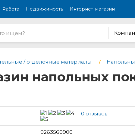
Работа
Недвижимость
Интернет-магазин
Компан
тельные / отделочные материалы
Напольны
газин напольных по
0 отзывов
н
9263560900