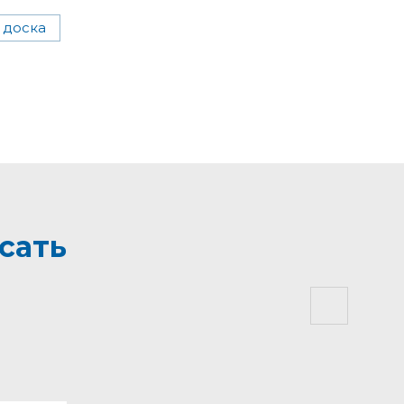
 доска
сать