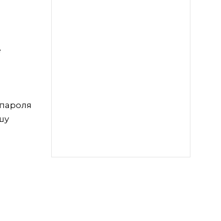
е
 пароля
шу