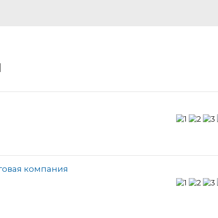
и
говая компания