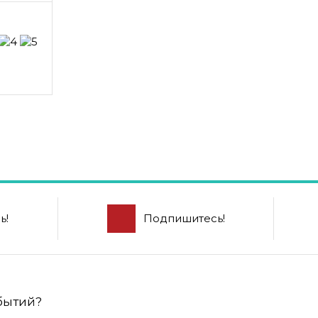
ь!
Подпишитесь!
обытий?