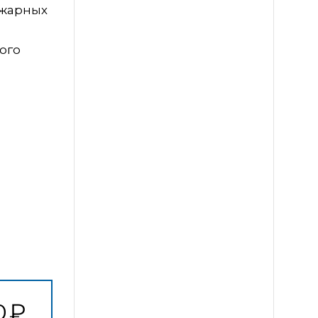
ожарных
ого
0