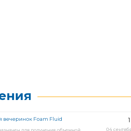
ения
 вечеринок Foam Fluid
1
04 сентяб
азначен для получения объемной