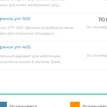
ных дискотек, вечеринок, шоу,…
ринок упг-500
110
04 сентяб
нок УПГ-500. Дальность выброса пены
иант для открытых площадок.…
ринок упг-400
04 сентяб
тличный вариант для небольших
оса пены около 6 метров. База…
Подпишитесь!
Подпишитес