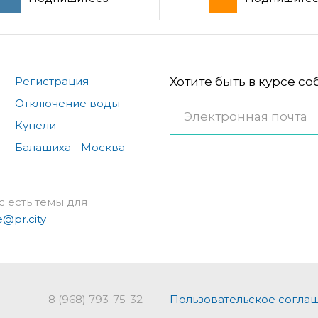
Регистрация
Хотите быть в курсе с
Отключение воды
Купели
Балашиха - Москва
с есть темы для
e@pr.city
8 (968) 793-75-32
Пользовательское согла